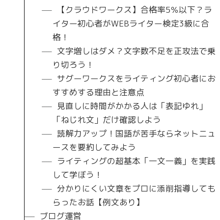
【クラウドワークス】合格率5％以下？ラ
イター初心者がWEBライター検定3級に合
格！
文字増しはダメ？文字数不足を正攻法で乗
り切ろう！
サグーワークスをライティング初心者にお
すすめする理由と注意点
見直しに時間がかかる人は「表記ゆれ」
「ねじれ文」だけ確認しよう
読解力アップ！国語が苦手ならネットニュ
ースを要約してみよう
ライティングの超基本「一文一義」を実践
して学ぼう！
分かりにくい文章をプロに添削指導しても
らったお話【例文あり】
ブログ運営