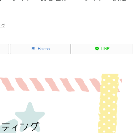
ング
B!
Hatena
LINE