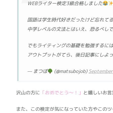
WEBライター検定3級合格しました
国語は学生時代好きだったけど忘れて
中学レベルの文法とはいえ、恐るべし
でもライティングの基礎を勉強するに
アウトプットがてら、後日記事にしよ
— まつぼ
(@matsubojob)
September
沢山の方に
「おめでとう～！」
と嬉しいお言
また、この検定が気になっていた方やこのツ