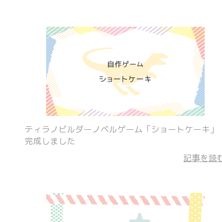
ティラノビルダーノベルゲーム「ショートケーキ」
完成しました
記事を読