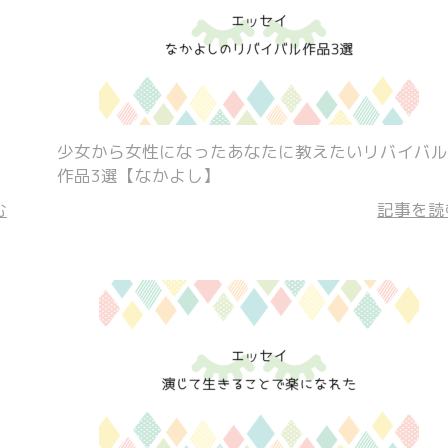
少女から女性になったあなたに教えたいリバイバル
作品3選【なかよし】
む
記事を読