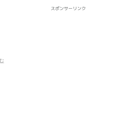
スポンサーリンク
む