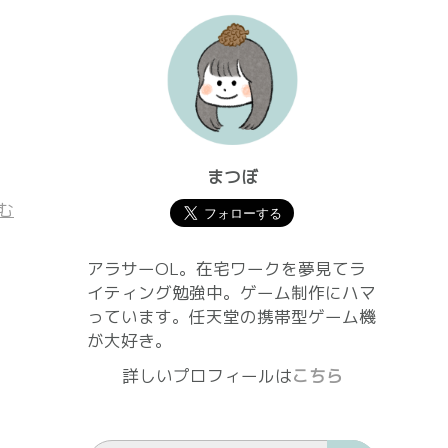
まつぼ
む
アラサーOL。在宅ワークを夢見てラ
イティング勉強中。ゲーム制作にハマ
っています。任天堂の携帯型ゲーム機
が大好き。
詳しいプロフィールは
こちら