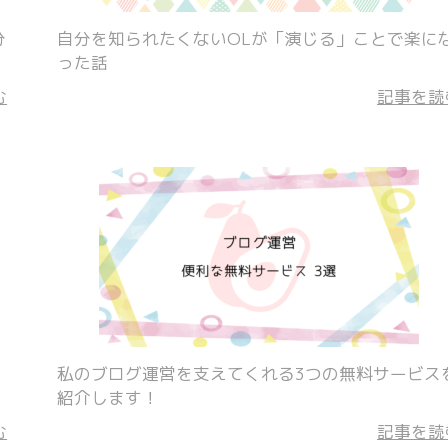
分
自分を知られたくないOLが「演じる」ことで楽に
った話
む
記事を読
私のブログ運営を支えてくれる3つの無料サービス
紹介します！
む
記事を読