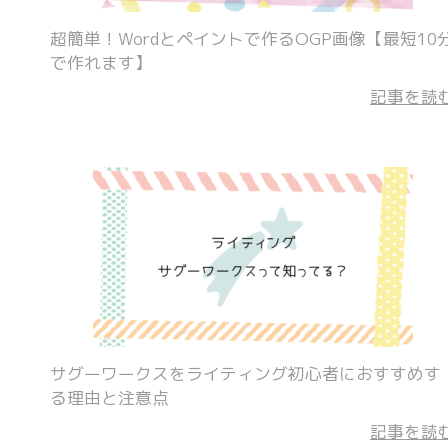
超簡単！Wordとペイントで作るOGP画像【最短10
で作れます】
記事を読
サグーワークスをライティング初心者におすすめす
る理由と注意点
記事を読